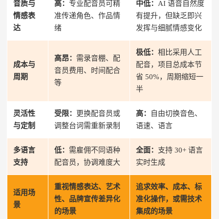
音质与
高：
专业配音员可精
中低：
AI 语音自然度
情感表
准传递角色、作品情
有提升，但缺乏即兴
达
绪
发挥与细腻情感变化
极低：
相比采用人工
高昂：
需录音棚、配
成本与
配音，项目总成本节
音员费用、时间配合
周期
省 50%，周期缩短一
等
半
灵活性
受限：
更换配音员或
高：
自由切换音色、
与定制
调整台词需重新录制
语速、语言
多语言
低：
需雇佣不同语种
全面：
支持 30+ 语言
支持
配音员，协调难度大
实时生成
重视情感表达、艺术
追求效率、成本、标
适用场
性、品牌宣传差异化
准化操作，或需技术
景
的场景
集成的场景